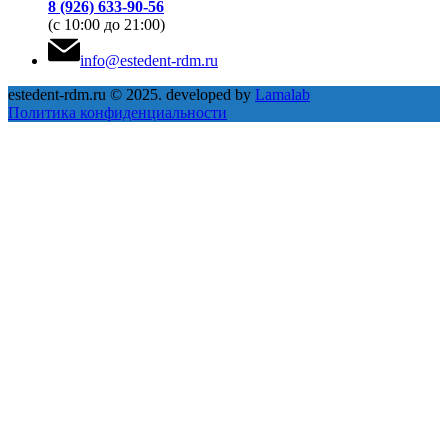
8 (926) 633-90-56
(с 10:00 до 21:00)
info@estedent-rdm.ru
estedent-rdm.ru © 2025. developed by
Lamalab
Политика конфиденциальности
Close
this
modul
Запись на приём