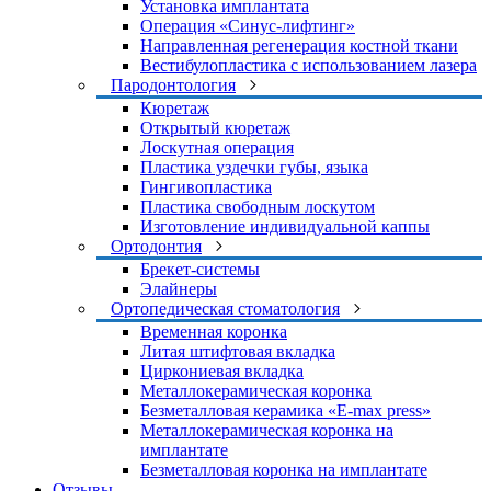
Установка имплантата
Операция «Синус-лифтинг»
Направленная регенерация костной ткани
Вестибулопластика с использованием лазера
Пародонтология
Кюретаж
Открытый кюретаж
Лоскутная операция
Пластика уздечки губы, языка
Гингивопластика
Пластика свободным лоскутом
Изготовление индивидуальной каппы
Ортодонтия
Брекет-системы
Элайнеры
Ортопедическая стоматология
Временная коронка
Литая штифтовая вкладка
Циркониевая вкладка
Металлокерамическая коронка
Безметалловая керамика «E-max press»
Металлокерамическая коронка на
имплантате
Безметалловая коронка на имплантате
Отзывы