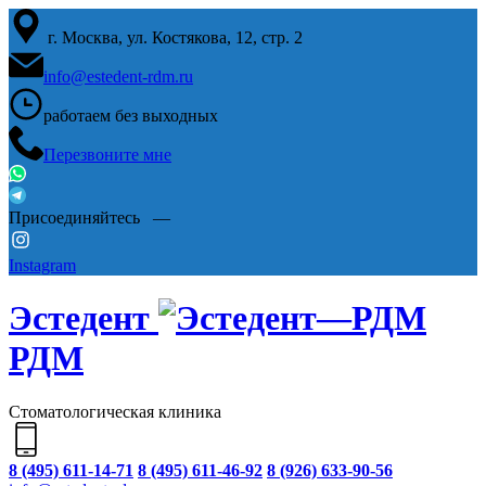
г. Москва, ул. Костякова, 12, стр. 2
info@estedent-rdm.ru
работаем
без выходных
Перезвоните мне
Присоединяйтесь —
Instagram
Эстедент
РДМ
Стоматологическая клиника
8 (495) 611-14-71
8 (495) 611-46-92
8 (926) 633-90-56