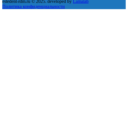
estedent-rdm.ru © 2025. developed by
Lamalab
Политика конфиденциальности
Close this module
Запись на приём