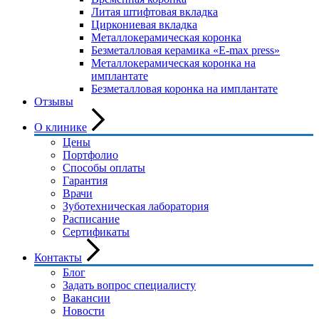
Литая штифтовая вкладка
Циркониевая вкладка
Металлокерамическая коронка
Безметалловая керамика «E-max press»
Металлокерамическая коронка на
имплантате
Безметалловая коронка на имплантате
Отзывы
О клинике
Цены
Портфолио
Способы оплаты
Гарантия
Врачи
Зуботехническая лаборатория
Расписание
Сертификаты
Контакты
Блог
Задать вопрос специалисту
Вакансии
Новости