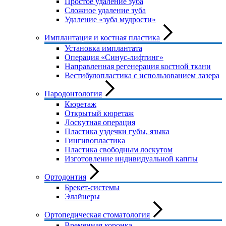
Простое удаление зуба
Сложное удаление зуба
Удаление «зуба мудрости»
Имплантация и костная пластика
Установка имплантата
Операция «Синус-лифтинг»
Направленная регенерация костной ткани
Вестибулопластика с использованием лазера
Пародонтология
Кюретаж
Открытый кюретаж
Лоскутная операция
Пластика уздечки губы, языка
Гингивопластика
Пластика свободным лоскутом
Изготовление индивидуальной каппы
Ортодонтия
Брекет-системы
Элайнеры
Ортопедическая стоматология
Временная коронка