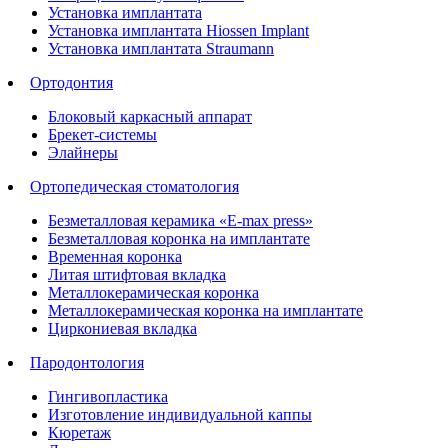
Установка имплантата
Установка имплантата Hiossen Implant
Установка имплантата Straumann
Ортодонтия
Блоковый каркасный аппарат
Брекет-системы
Элайнеры
Ортопедическая стоматология
Безметалловая керамика «E-max press»
Безметалловая коронка на имплантате
Временная коронка
Литая штифтовая вкладка
Металлокерамическая коронка
Металлокерамическая коронка на имплантате
Циркониевая вкладка
Пародонтология
Гингивопластика
Изготовление индивидуальной каппы
Кюретаж