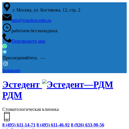
г. Москва, ул. Костякова, 12, стр. 2
info@estedent-rdm.ru
работаем
без выходных
Перезвоните мне
Присоединяйтесь —
Instagram
Эстедент
РДМ
Стоматологическая клиника
8 (495) 611-14-71
8 (495) 611-46-92
8 (926) 633-90-56