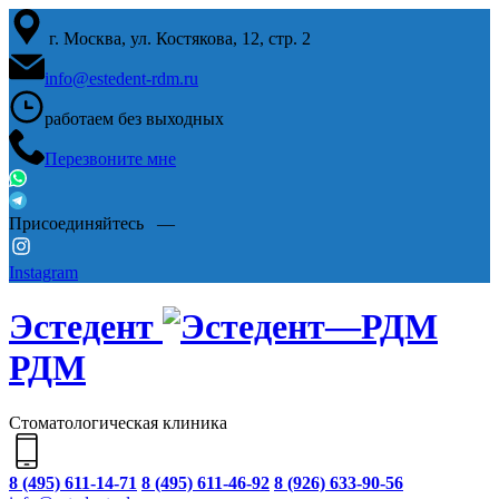
г. Москва, ул. Костякова, 12, стр. 2
info@estedent-rdm.ru
работаем
без выходных
Перезвоните мне
Присоединяйтесь —
Instagram
Эстедент
РДМ
Стоматологическая клиника
8 (495) 611-14-71
8 (495) 611-46-92
8 (926) 633-90-56