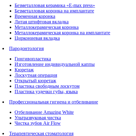
Безметалловая керамика «E-max press»
Безметалловая коронка на имплантате
Временная коронка
Литая штифтовая вкладка
Металлокерамическая коронка
Металлокерамическая коронка на имплантате
Циркониевая вкладка
Пародонтология
Гингивопластика
Изготовление индивидуальной каппы
Кюретаж
Лоскутная операция
Открытый кюретаж
Пластика свободным лоскутом
Пластика уздечки губы, языка
Профессиональная гигиена и отбеливание
Отбеливание Amazing White
Ультразвуковая чистка
Чистка зубов Air Flow
Терапевтическая стоматология