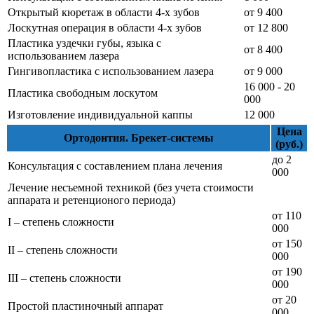
Открытый кюретаж в области 4-х зубов
от 9 400
Лоскутная операция в области 4-х зубов
от 12 800
Пластика уздечки губы, языка с
от 8 400
использованием лазера
Гингивопластика с использованием лазера
от 9 000
16 000 - 20
Пластика свободным лоскутом
000
Изготовление индивидуальной каппы
12 000
Цена
Ортодонтия. Брекет-системы
(руб.)
до 2
Консультация с составлением плана лечения
000
Лечение несъемной техникой (без учета стоимости
аппарата и ретенционого периода)
от 110
I – степень сложности
000
от 150
II – степень сложности
000
от 190
III – степень сложности
000
от 20
Простой пластиночный аппарат
000