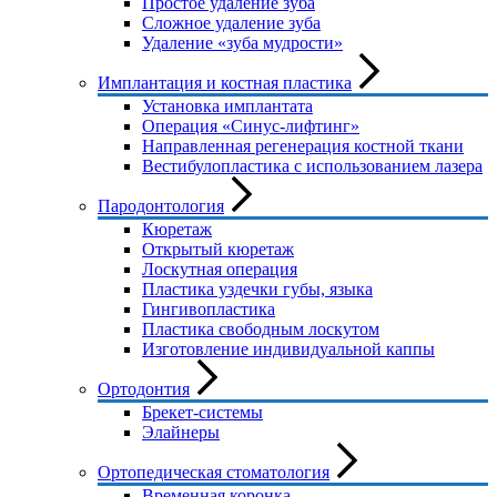
Простое удаление зуба
Сложное удаление зуба
Удаление «зуба мудрости»
Имплантация и костная пластика
Установка имплантата
Операция «Синус-лифтинг»
Направленная регенерация костной ткани
Вестибулопластика с использованием лазера
Пародонтология
Кюретаж
Открытый кюретаж
Лоскутная операция
Пластика уздечки губы, языка
Гингивопластика
Пластика свободным лоскутом
Изготовление индивидуальной каппы
Ортодонтия
Брекет-системы
Элайнеры
Ортопедическая стоматология
Временная коронка