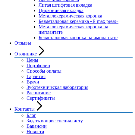
Литая штифтовая вкладка
Циркониевая вкладка
Металлокерамическая коронка
Безметалловая керамика «E-max press»
Металлокерамическая коронка на
имплантате
Безметалловая коронка на имплантате
Отзывы
О клинике
Цены
Портфолио
Способы оплаты
Гарантия
Врачи
Зуботехническая лаборатория
Расписание
Сертификаты
Контакты
Блог
Задать вопрос специалисту
Вакансии
Новости