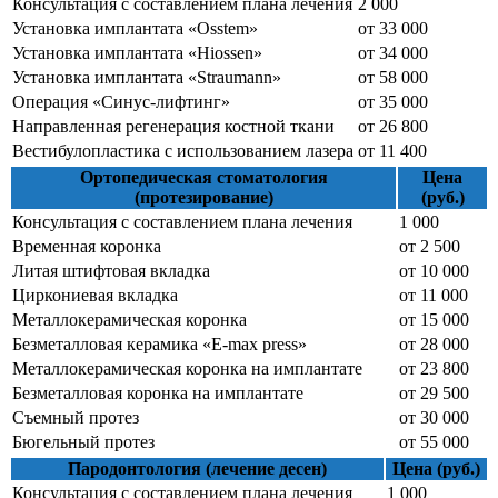
Консультация с составлением плана лечения
2 000
Установка имплантата «Osstem»
от 33 000
Установка имплантата «Hiossen»
от 34 000
Установка имплантата «Straumann»
от 58 000
Операция «Синус-лифтинг»
от 35 000
Направленная регенерация костной ткани
от 26 800
Вестибулопластика с использованием лазера
от 11 400
Ортопедическая стоматология
Цена
(протезирование)
(руб.)
Консультация с составлением плана лечения
1 000
Временная коронка
от 2 500
Литая штифтовая вкладка
от 10 000
Циркониевая вкладка
от 11 000
Металлокерамическая коронка
от 15 000
Безметалловая керамика «E-max press»
от 28 000
Металлокерамическая коронка на имплантате
от 23 800
Безметалловая коронка на имплантате
от 29 500
Съемный протез
от 30 000
Бюгельный протез
от 55 000
Пародонтология (лечение десен)
Цена (руб.)
Консультация с составлением плана лечения
1 000