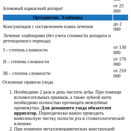
от 25
Блоковый каркасный аппарат
000
Ортодонтия. Элайнеры
до 2
Консультация с составлением плана лечения
000
Лечение элайнерами (без учета стоимости аппарата и
ретенционого периода)
от 130
I – степень сложности
000
от 170
II – степень сложности
000
от 210
III – степень сложности
000
Основные правила ухода
Необходимо 2 раза в день чистить зубы. При помощи
вспомогательных ершиков, а также зубной нити
необходимо полностью прочищать межзубные
промежутки.
Для домашнего ухода обязателен
ирригатор.
Периодически важно проводить
комплексную чистку полости рта в стоматологической
клинике.
При ношении металлокерамических конструкций