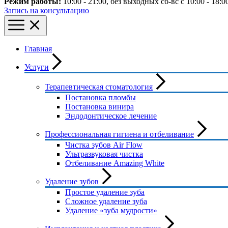
Режим работы:
10:00 - 21:00
, без выходных
сб-вс с 10:00 - 18:0
Запись на консультацию
Главная
Услуги
Терапевтическая стоматология
Постановка пломбы
Постановка винира
Эндодонтическое лечение
Профессиональная гигиена и отбеливание
Чистка зубов Air Flow
Ультразвуковая чистка
Отбеливание Amazing White
Удаление зубов
Простое удаление зуба
Сложное удаление зуба
Удаление «зуба мудрости»