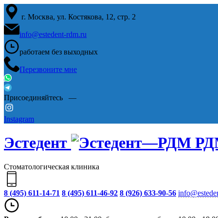
г. Москва, ул. Костякова, 12, стр. 2
info@estedent-rdm.ru
работаем
без выходных
Перезвоните мне
Присоединяйтесь —
Instagram
Эстедент
РД
Стоматологическая клиника
8 (495) 611-14-71
8 (495) 611-46-92
8 (926) 633-90-56
info@estede