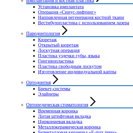
Имплантация и костная пластика
Установка имплантата
Операция «Синус-лифтинг»
Направленная регенерация костной ткани
Вестибулопластика с использованием лазера
Пародонтология
Кюретаж
Открытый кюретаж
Лоскутная операция
Пластика уздечки губы, языка
Гингивопластика
Пластика свободным лоскутом
Изготовление индивидуальной каппы
Ортодонтия
Брекет-системы
Элайнеры
Ортопедическая стоматология
Временная коронка
Литая штифтовая вкладка
Циркониевая вкладка
Металлокерамическая коронка
Безметалловая керамика «E-max press»