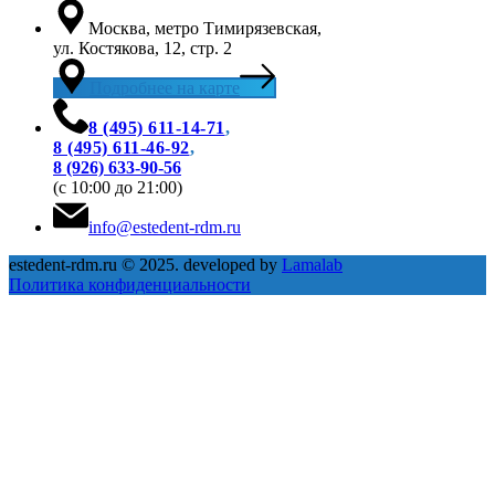
Москва, метро Тимирязевская,
ул. Костякова, 12, стр. 2
Подробнее на карте
8 (495) 611-14-71
,
8 (495) 611‑46-92
,
8 (926) 633-90-56
(с 10:00 до 21:00)
info@estedent-rdm.ru
estedent-rdm.ru © 2025. developed by
Lamalab
Политика конфиденциальности
Clos
thi
modu
Запись на приём