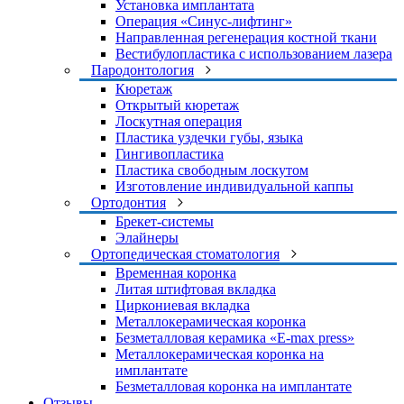
Установка имплантата
Операция «Синус-лифтинг»
Направленная регенерация костной ткани
Вестибулопластика с использованием лазера
Пародонтология
Кюретаж
Открытый кюретаж
Лоскутная операция
Пластика уздечки губы, языка
Гингивопластика
Пластика свободным лоскутом
Изготовление индивидуальной каппы
Ортодонтия
Брекет-системы
Элайнеры
Ортопедическая стоматология
Временная коронка
Литая штифтовая вкладка
Циркониевая вкладка
Металлокерамическая коронка
Безметалловая керамика «E-max press»
Металлокерамическая коронка на
имплантате
Безметалловая коронка на имплантате
Отзывы