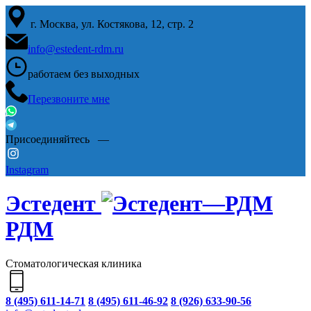
г. Москва, ул. Костякова, 12, стр. 2
info@estedent-rdm.ru
работаем
без выходных
Перезвоните мне
Присоединяйтесь —
Instagram
Эстедент
РДМ
Стоматологическая клиника
8 (495) 611-14-71
8 (495) 611-46-92
8 (926) 633-90-56