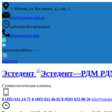
г. Москва, ул. Костякова, 12, стр. 2
info@estedent-rdm.ru
работаем
без выходных
Перезвоните мне
Присоединяйтесь —
Instagram
Эстедент
РД
Стоматологическая клиника
8 (495) 611-14-71
8 (495) 611-46-92
8 (926) 633-90-56
info@estede