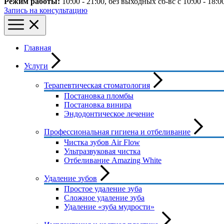
Режим работы:
10:00 - 21:00
, без выходных
сб-вс с 10:00 - 18:0
Запись на консультацию
Главная
Услуги
Терапевтическая стоматология
Постановка пломбы
Постановка винира
Эндодонтическое лечение
Профессиональная гигиена и отбеливание
Чистка зубов Air Flow
Ультразвуковая чистка
Отбеливание Amazing White
Удаление зубов
Простое удаление зуба
Сложное удаление зуба
Удаление «зуба мудрости»