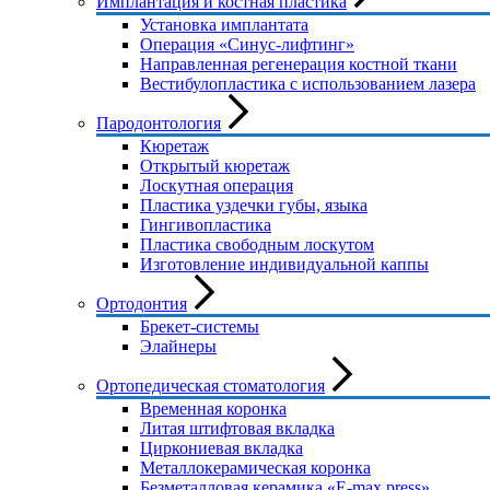
Имплантация и костная пластика
Установка имплантата
Операция «Синус-лифтинг»
Направленная регенерация костной ткани
Вестибулопластика с использованием лазера
Пародонтология
Кюретаж
Открытый кюретаж
Лоскутная операция
Пластика уздечки губы, языка
Гингивопластика
Пластика свободным лоскутом
Изготовление индивидуальной каппы
Ортодонтия
Брекет-системы
Элайнеры
Ортопедическая стоматология
Временная коронка
Литая штифтовая вкладка
Циркониевая вкладка
Металлокерамическая коронка
Безметалловая керамика «E-max press»